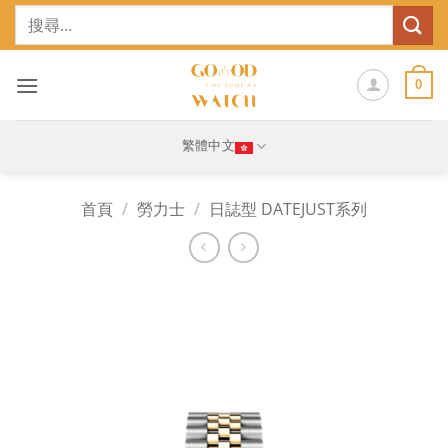
Skip
搜
to
尋
content
關
鍵
0
字:
繁體中文
首頁
/
勞力士
/
日誌型 DATEJUST系列