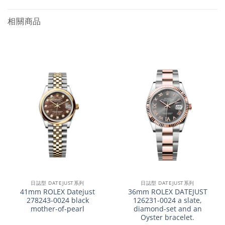
相關商品
日誌型 DATEJUST系列
日誌型 DATEJUST系列
41mm ROLEX Datejust
36mm ROLEX DATEJUST
278243-0024 black
126231-0024 a slate,
mother-of-pearl
diamond-set and an
Oyster bracelet.