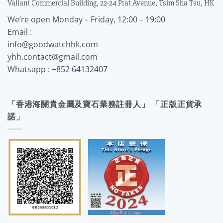
Valiant Commercial Building, 22-24 Prat Avenue, Tsim Sha Tsu, HK
We’re open Monday – Friday, 12:00 – 19:00
Email :
info@goodwatchhk.com
yhh.contact@gmail.com
Whatsapp :
+852 64132407
「香港海關貴金屬及寶石業務註冊人」 「正版正貨承
諾」