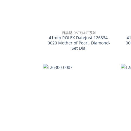
+
+
日誌型 DATEJUST系列
41mm ROLEX Datejust 126334-
4
0020 Mother of Pearl, Diamond-
00
Set Dial