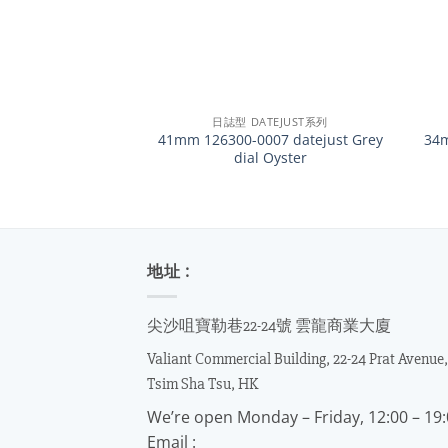
+
+
日誌型 DATEJUST系列
41mm 126300-0007 datejust Grey
34
dial Oyster
地址 :
尖沙咀寶勒巷22-24號 雲龍商業大廈
Valiant Commercial Building, 22-24 Prat Avenue,
Tsim Sha Tsu, HK
We’re open Monday – Friday, 12:00 – 19
Email :