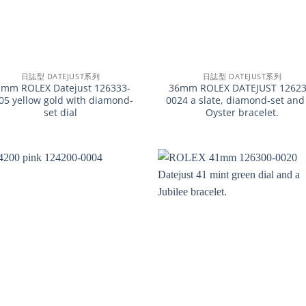
+
日誌型 DATEJUST系列
日誌型 DATEJUST系列
1mm ROLEX Datejust 126333-
36mm ROLEX DATEJUST 12623
05 yellow gold with diamond-
0024 a slate, diamond-set and
set dial
Oyster bracelet.