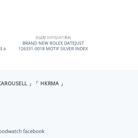
+
日誌型 DATEJUST系列
BRAND NEW ROLEX DATEJUST
d a
126331-0018 MOTIF SILVER INDEX
CAROUSELL 」「 HKRMA 」