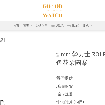
首頁
商店
名錶入門
鐘錶資訊
一刻錶館
其他
系列
31mm 勞力士 ROLEX 
色花朵圖案
我們提供
: 店鋪取貨
: 全球速遞
: 快速送貨 (2-4日)