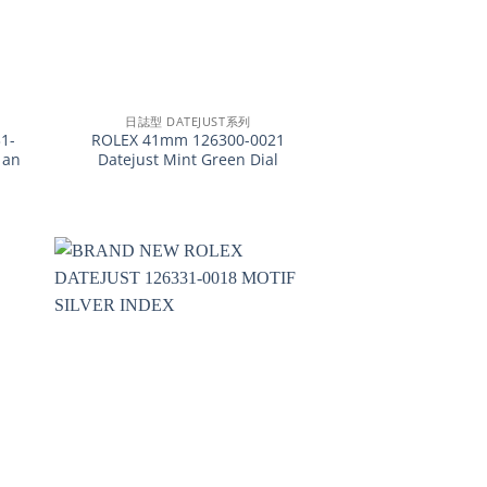
+
日誌型 DATEJUST系列
1-
ROLEX 41mm 126300-0021
 an
Datejust Mint Green Dial