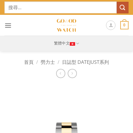
Skip
搜
to
尋
content
關
鍵
0
字:
繁體中文
首頁
/
勞力士
/
日誌型 DATEJUST系列