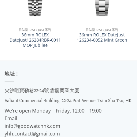
日誌型 DATEJUST系列
日誌型 DATEJUST系列
36mm ROLEX
36mm ROLEX Datejust
Datejust126284RBR-0011
126234-0052 Mint Green
MOP Jubilee
地址 :
尖沙咀寶勒巷22-24號 雲龍商業大廈
Valiant Commercial Building, 22-24 Prat Avenue, Tsim Sha Tsu, HK
We’re open Monday – Friday, 12:00 – 19:00
Email :
info@goodwatchhk.com
yhh.contact@gmail.com