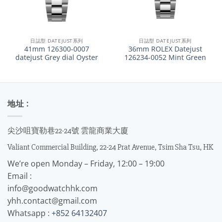
日誌型 DATEJUST系列
日誌型 DATEJUST系列
41mm 126300-0007
36mm ROLEX Datejust
datejust Grey dial Oyster
126234-0052 Mint Green
地址 :
尖沙咀寶勒巷22-24號 雲龍商業大廈
Valiant Commercial Building, 22-24 Prat Avenue, Tsim Sha Tsu, HK
We’re open Monday – Friday, 12:00 – 19:00
Email :
info@goodwatchhk.com
yhh.contact@gmail.com
Whatsapp :
+852 64132407