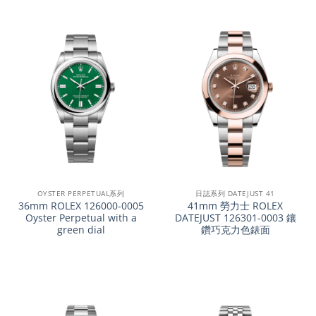
OYSTER PERPETUAL系列
日誌系列 DATEJUST 41
36mm ROLEX 126000-0005
41mm 勞力士 ROLEX
Oyster Perpetual with a
DATEJUST 126301-0003 鑲
green dial
鑽巧克力色錶面