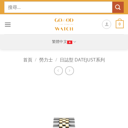
Skip
搜
to
尋
content
關
鍵
0
字:
繁體中文
首頁
/
勞力士
/
日誌型 DATEJUST系列