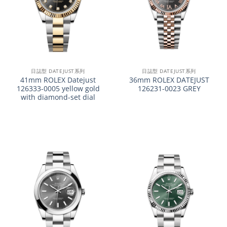
日誌型 DATEJUST系列
日誌型 DATEJUST系列
41mm ROLEX Datejust
36mm ROLEX DATEJUST
126333-0005 yellow gold
126231-0023 GREY
with diamond-set dial