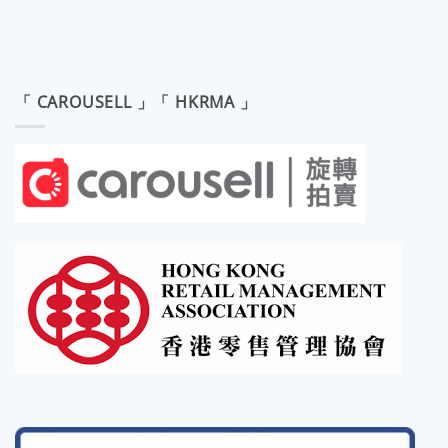
「 CAROUSELL 」「 HKRMA 」