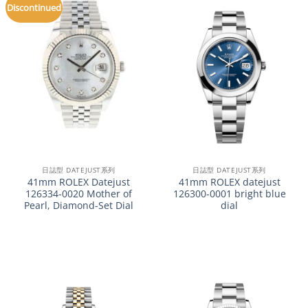
Discontinued
日誌型 DATEJUST系列
日誌型 DATEJUST系列
41mm ROLEX Datejust
41mm ROLEX datejust
126334-0020 Mother of
126300-0001 bright blue
Pearl, Diamond-Set Dial
dial