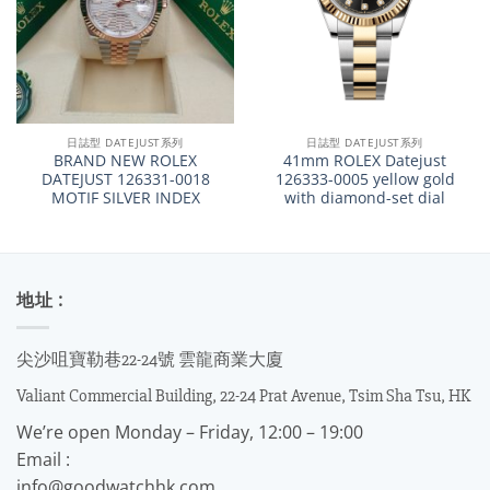
日誌型 DATEJUST系列
日誌型 DATEJUST系列
BRAND NEW ROLEX
41mm ROLEX Datejust
DATEJUST 126331-0018
126333-0005 yellow gold
MOTIF SILVER INDEX
with diamond-set dial
地址 :
尖沙咀寶勒巷22-24號 雲龍商業大廈
Valiant Commercial Building, 22-24 Prat Avenue, Tsim Sha Tsu, HK
We’re open Monday – Friday, 12:00 – 19:00
Email :
info@goodwatchhk.com