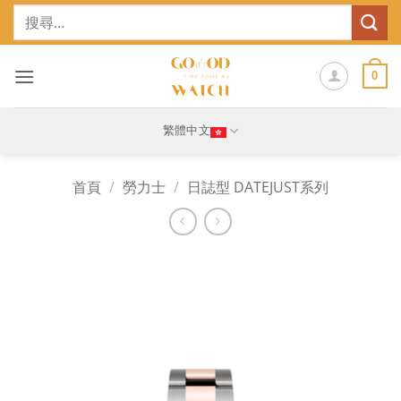
Skip
搜
to
尋
content
關
鍵
0
字:
繁體中文
首頁
/
勞力士
/
日誌型 DATEJUST系列