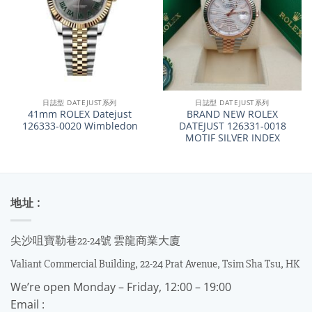
日誌型 DATEJUST系列
日誌型 DATEJUST系列
41mm ROLEX Datejust
BRAND NEW ROLEX
126333-0020 Wimbledon
DATEJUST 126331-0018
MOTIF SILVER INDEX
地址 :
尖沙咀寶勒巷22-24號 雲龍商業大廈
Valiant Commercial Building, 22-24 Prat Avenue, Tsim Sha Tsu, HK
We’re open Monday – Friday, 12:00 – 19:00
Email :