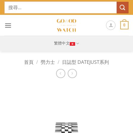
Skip
搜
to
尋
content
關
鍵
0
字:
繁體中文
首頁
/
勞力士
/
日誌型 DATEJUST系列