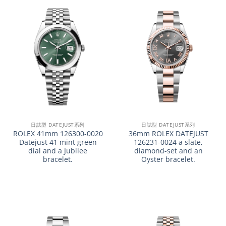
日誌型 DATEJUST系列
日誌型 DATEJUST系列
ROLEX 41mm 126300-0020
36mm ROLEX DATEJUST
Datejust 41 mint green
126231-0024 a slate,
dial and a Jubilee
diamond-set and an
bracelet.
Oyster bracelet.