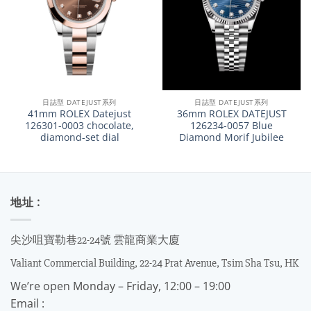
日誌型 DATEJUST系列
日誌型 DATEJUST系列
41mm ROLEX Datejust
36mm ROLEX DATEJUST
126301-0003 chocolate,
126234-0057 Blue
diamond-set dial
Diamond Morif Jubilee
地址 :
尖沙咀寶勒巷22-24號 雲龍商業大廈
Valiant Commercial Building, 22-24 Prat Avenue, Tsim Sha Tsu, HK
We’re open Monday – Friday, 12:00 – 19:00
Email :