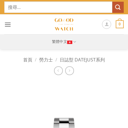
Skip
搜
to
尋
content
關
鍵
0
字:
繁體中文
首頁
/
勞力士
/
日誌型 DATEJUST系列