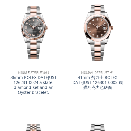
日誌型 DATEJUST系列
日誌系列 DATEJUST 41
36mm ROLEX DATEJUST
41mm 勞力士 ROLEX
126231-0024 a slate,
DATEJUST 126301-0003 鑲
diamond-set and an
鑽巧克力色錶面
Oyster bracelet.