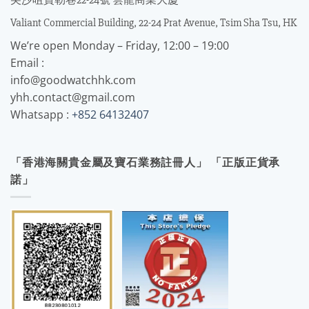
Valiant Commercial Building, 22-24 Prat Avenue, Tsim Sha Tsu, HK
We’re open Monday – Friday, 12:00 – 19:00
Email :
info@goodwatchhk.com
yhh.contact@gmail.com
Whatsapp :
+852 64132407
「香港海關貴金屬及寶石業務註冊人」 「正版正貨承
諾」