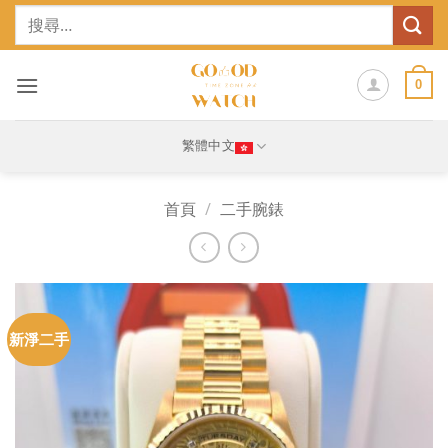
Skip
搜
to
尋
content
關
鍵
0
字:
繁體中文
首頁
/
二手腕錶
新淨二手