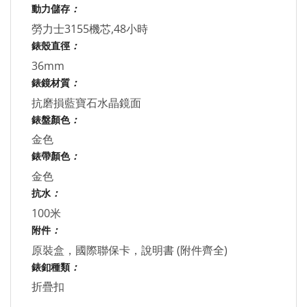
動力儲存
：
勞力士3155機芯,48小時
錶殼直徑
：
36mm
錶鏡材質
：
抗磨損藍寶石水晶鏡面
錶盤顏色
：
金色
錶帶顏色
：
金色
抗水
：
100米
附件
：
原裝盒，國際聯保卡，說明書 (附件齊全)
錶釦種類
：
折疊扣