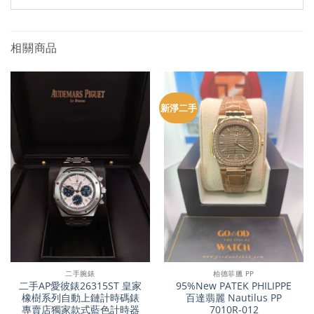
相關商品
新淨二手
二手腕錶
柏德菲臘 PP
二手AP愛彼錶26315ST 皇家
95%New PATEK PHILIPPE
橡樹系列自動上鏈計時碼錶
百達翡麗 Nautilus PP
專賣店獨家款式藍色計時器
7010R-012