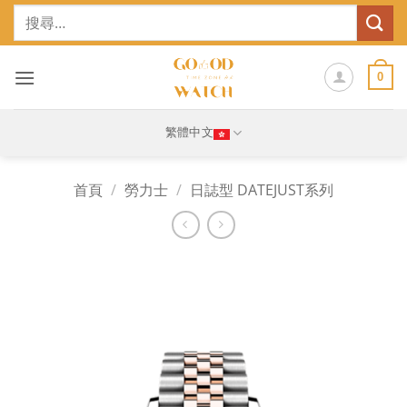
Skip
搜
to
尋
content
關
鍵
0
字:
繁體中文
首頁
/
勞力士
/
日誌型 DATEJUST系列