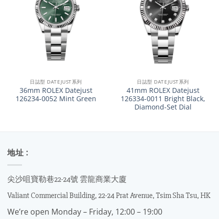
日誌型 DATEJUST系列
日誌型 DATEJUST系列
36mm ROLEX Datejust
41mm ROLEX Datejust
126234-0052 Mint Green
126334-0011 Bright Black,
Diamond-Set Dial
地址 :
尖沙咀寶勒巷22-24號 雲龍商業大廈
Valiant Commercial Building, 22-24 Prat Avenue, Tsim Sha Tsu, HK
We’re open Monday – Friday, 12:00 – 19:00