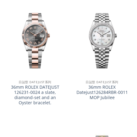
日誌型 DATEJUST系列
日誌型 DATEJUST系列
36mm ROLEX DATEJUST
36mm ROLEX
126231-0024 a slate,
Datejust126284RBR-0011
diamond-set and an
MOP Jubilee
Oyster bracelet.