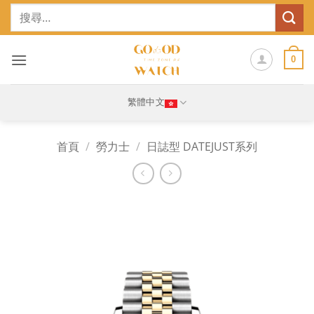
Skip
搜
to
尋
content
關
鍵
0
字:
繁體中文
首頁
/
勞力士
/
日誌型 DATEJUST系列