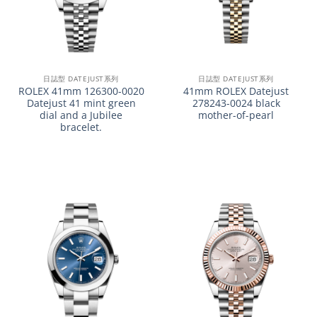
日誌型 DATEJUST系列
日誌型 DATEJUST系列
ROLEX 41mm 126300-0020
41mm ROLEX Datejust
Datejust 41 mint green
278243-0024 black
dial and a Jubilee
mother-of-pearl
bracelet.