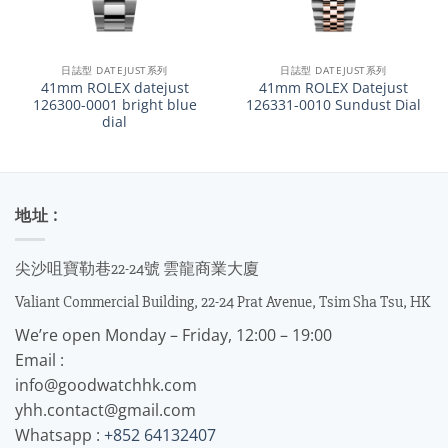
日誌型 DATEJUST系列
日誌型 DATEJUST系列
41mm ROLEX datejust
41mm ROLEX Datejust
126300-0001 bright blue
126331-0010 Sundust Dial
dial
地址 :
尖沙咀寶勒巷22-24號 雲龍商業大廈
Valiant Commercial Building, 22-24 Prat Avenue, Tsim Sha Tsu, HK
We’re open Monday – Friday, 12:00 – 19:00
Email :
info@goodwatchhk.com
yhh.contact@gmail.com
Whatsapp :
+852 64132407