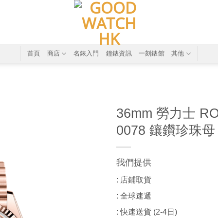
首頁
商店
名錶入門
鐘錶資訊
一刻錶館
其他
36mm 勞力士 ROL
0078 鑲鑽珍珠母
我們提供
: 店鋪取貨
: 全球速遞
: 快速送貨 (2-4日)