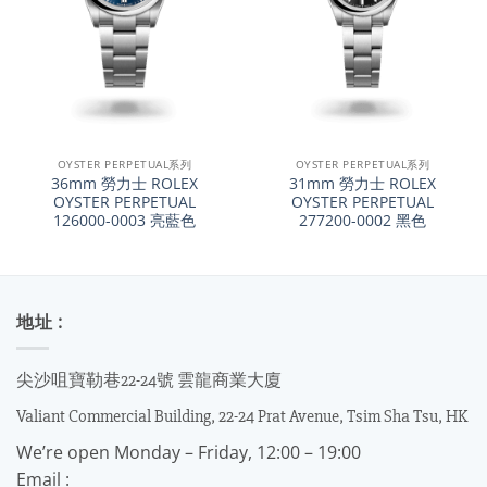
OYSTER PERPETUAL系列
OYSTER PERPETUAL系列
36mm 勞力士 ROLEX
31mm 勞力士 ROLEX
OYSTER PERPETUAL
OYSTER PERPETUAL
126000-0003 亮藍色
277200-0002 黑色
地址 :
尖沙咀寶勒巷22-24號 雲龍商業大廈
Valiant Commercial Building, 22-24 Prat Avenue, Tsim Sha Tsu, HK
We’re open Monday – Friday, 12:00 – 19:00
Email :