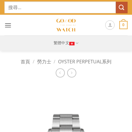
Skip
搜
to
尋
content
關
鍵
0
字:
繁體中文
首頁
/
勞力士
/
OYSTER PERPETUAL系列