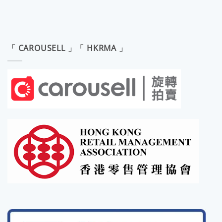
「 CAROUSELL 」「 HKRMA 」