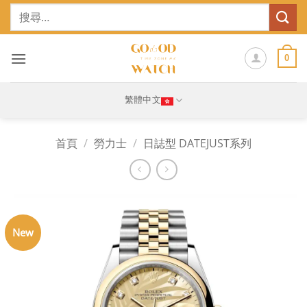
Skip
搜
to
尋
content
關
鍵
0
字:
繁體中文
首頁
/
勞力士
/
日誌型 DATEJUST系列
New