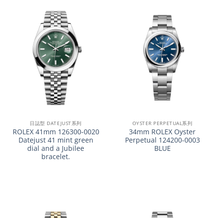
日誌型 DATEJUST系列
OYSTER PERPETUAL系列
ROLEX 41mm 126300-0020
34mm ROLEX Oyster
Datejust 41 mint green
Perpetual 124200-0003
dial and a Jubilee
BLUE
bracelet.