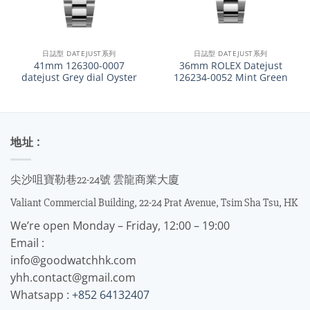
日誌型 DATEJUST系列
日誌型 DATEJUST系列
41mm 126300-0007
36mm ROLEX Datejust
datejust Grey dial Oyster
126234-0052 Mint Green
地址 :
尖沙咀寶勒巷22-24號 雲龍商業大廈
Valiant Commercial Building, 22-24 Prat Avenue, Tsim Sha Tsu, HK
We’re open Monday – Friday, 12:00 – 19:00
Email :
info@goodwatchhk.com
yhh.contact@gmail.com
Whatsapp :
+852 64132407