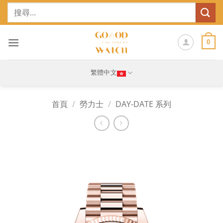
Skip
搜
to
尋
content
關
鍵
0
字:
繁體中文
首頁
/
勞力士
/
DAY-DATE 系列