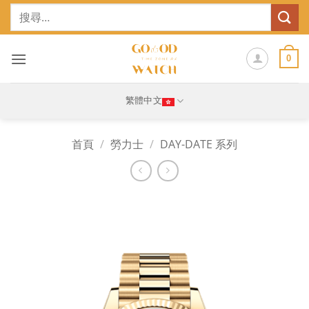
Skip
搜
to
尋
content
關
鍵
0
字:
繁體中文
首頁
/
勞力士
/
DAY-DATE 系列