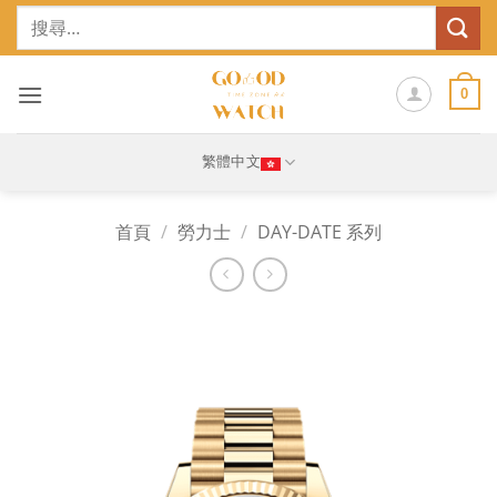
Skip
搜
to
尋
content
關
鍵
0
字:
繁體中文
首頁
/
勞力士
/
DAY-DATE 系列