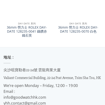
DAY-DATE 系列
DAY-DATE 系列
36mm 勞力士 ROLEX DAY-
36mm 勞力士 ROLEX DAY-
DATE 128235-0041 鑲鑽赤
DATE 128235-0070 白色
鐵石英
地址 :
尖沙咀寶勒巷22-24號 雲龍商業大廈
Valiant Commercial Building, 22-24 Prat Avenue, Tsim Sha Tsu, HK
We’re open Monday – Friday, 12:00 – 19:00
Email :
info@goodwatchhk.com
yhh.contact@gmail.com