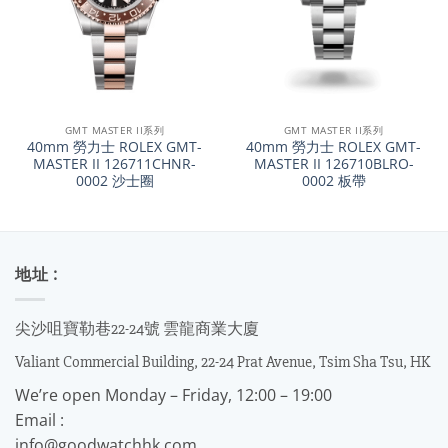
GMT MASTER II系列
GMT MASTER II系列
40mm 勞力士 ROLEX GMT-
40mm 勞力士 ROLEX GMT-
MASTER II 126711CHNR-
MASTER II 126710BLRO-
0002 沙士圈
0002 板帶
地址 :
尖沙咀寶勒巷22-24號 雲龍商業大廈
Valiant Commercial Building, 22-24 Prat Avenue, Tsim Sha Tsu, HK
We’re open Monday – Friday, 12:00 – 19:00
Email :
info@goodwatchhk.com