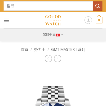
Skip
搜
to
尋
content
關
鍵
0
字:
繁體中文
首頁
/
勞力士
/
GMT MASTER II系列