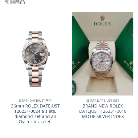
相關商品
日誌型 DATEJUST系列
日誌型 DATEJUST系列
36mm ROLEX DATEJUST
BRAND NEW ROLEX
126231-0024 a slate,
DATEJUST 126331-0018
diamond-set and an
MOTIF SILVER INDEX
Oyster bracelet.