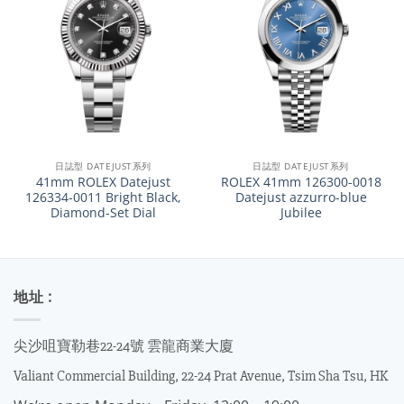
日誌型 DATEJUST系列
日誌型 DATEJUST系列
41mm ROLEX Datejust
ROLEX 41mm 126300-0018
126334-0011 Bright Black,
Datejust azzurro-blue
Diamond-Set Dial
Jubilee
地址 :
尖沙咀寶勒巷22-24號 雲龍商業大廈
Valiant Commercial Building, 22-24 Prat Avenue, Tsim Sha Tsu, HK