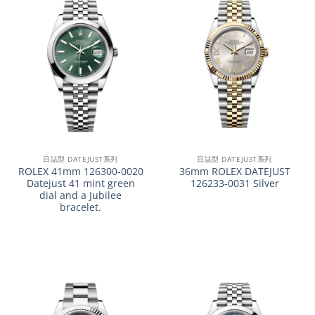
日誌型 DATEJUST系列
日誌型 DATEJUST系列
ROLEX 41mm 126300-0020
36mm ROLEX DATEJUST
Datejust 41 mint green
126233-0031 Silver
dial and a Jubilee
bracelet.