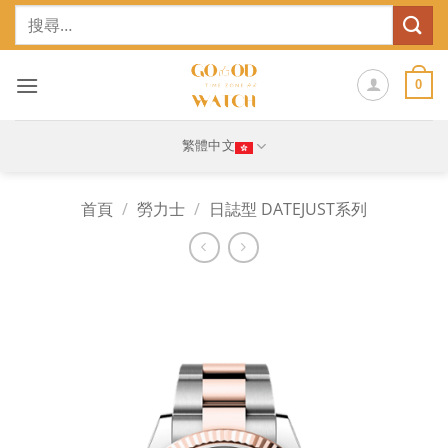
Skip
搜
to
尋
content
關
鍵
0
字:
繁體中文
首頁
/
勞力士
/
日誌型 DATEJUST系列