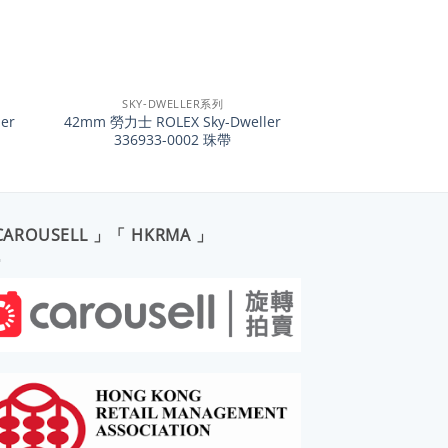
+
SKY-DWELLER系列
er
42mm 勞力士 ROLEX Sky-Dweller
336933-0002 珠帶
CAROUSELL 」「 HKRMA 」