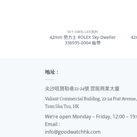
+
+
SKY-DWELLER系列
42mm 勞力士 ROLEX Sky-Dweller
42
336935-0004 板帶
地址 :
尖沙咀寶勒巷22-24號 雲龍商業大廈
Valiant Commercial Building, 22-24 Prat Avenue,
Tsim Sha Tsu, HK
We’re open Monday – Friday, 12:00 – 19
Email :
info@goodwatchhk.com