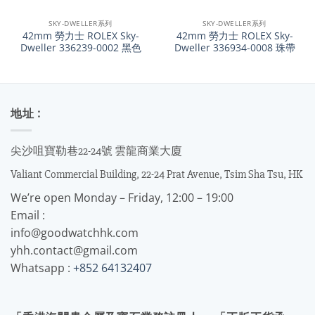
SKY-DWELLER系列
SKY-DWELLER系列
42mm 勞力士 ROLEX Sky-
42mm 勞力士 ROLEX Sky-
Dweller 336239-0002 黑色
Dweller 336934-0008 珠帶
地址 :
尖沙咀寶勒巷22-24號 雲龍商業大廈
Valiant Commercial Building, 22-24 Prat Avenue, Tsim Sha Tsu, HK
We’re open Monday – Friday, 12:00 – 19:00
Email :
info@goodwatchhk.com
yhh.contact@gmail.com
Whatsapp :
+852 64132407