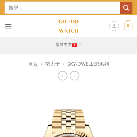
Skip
搜
to
尋
content
關
鍵
0
字:
繁體中文
首頁
/
勞力士
/
SKY-DWELLER系列