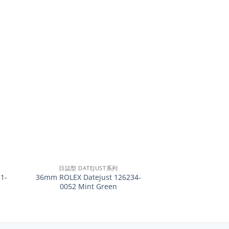
+
日誌型 DATEJUST系列
1-
36mm ROLEX Datejust 126234-
0052 Mint Green