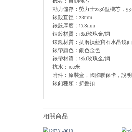
機芯：自動機芯
動力儲存：勞力士2236型機芯，5
錶殼直徑：28mm
錶殼厚度：10.8mm
錶殼材質：18kt玫瑰金/鋼
錶鏡材質：抗磨損藍寶石水晶鏡面
錶帶顏色：銀色金色
錶帶材質：18kt玫瑰金/鋼
抗水：100米
附件：原裝盒，國際聯保卡，說明書
錶釦種類：折疊扣
相關商品