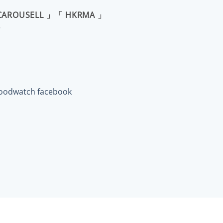
CAROUSELL 」「 HKRMA 」