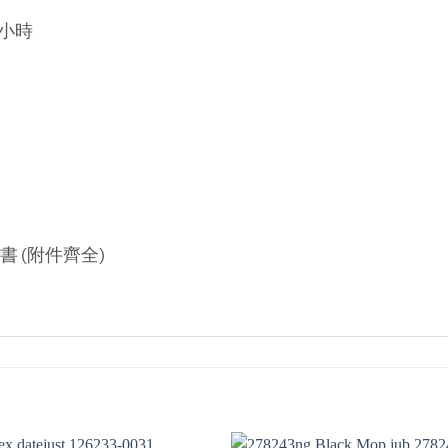
5小時
 (附件齊全)