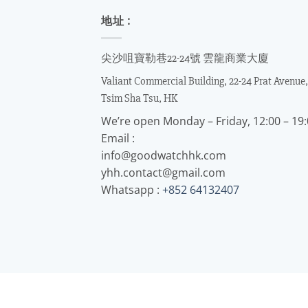
地址 :
尖沙咀寶勒巷22-24號 雲龍商業大廈
Valiant Commercial Building, 22-24 Prat Avenue,
Tsim Sha Tsu, HK
We’re open Monday – Friday, 12:00 – 19
Email :
info@goodwatchhk.com
yhh.contact@gmail.com
Whatsapp :
+852 64132407