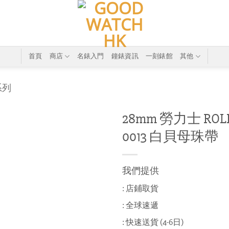
首頁
商店
名錶入門
鐘錶資訊
一刻錶館
其他
系列
28mm 勞力士 ROLEX 
0013 白貝母珠帶
我們提供
: 店鋪取貨
: 全球速遞
: 快速送貨 (4-6日)