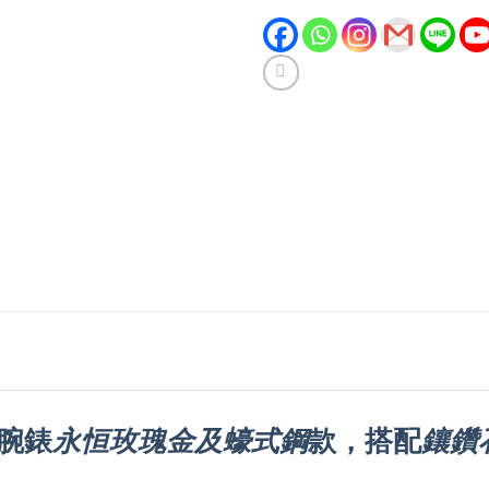
腕錶
永恒玫瑰金及蠔式鋼
款，搭配
鑲鑽