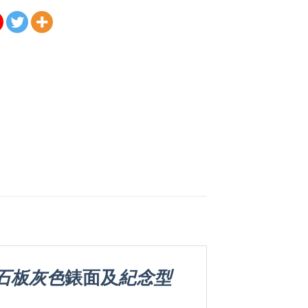
石板灰色
錶面及
紀念型