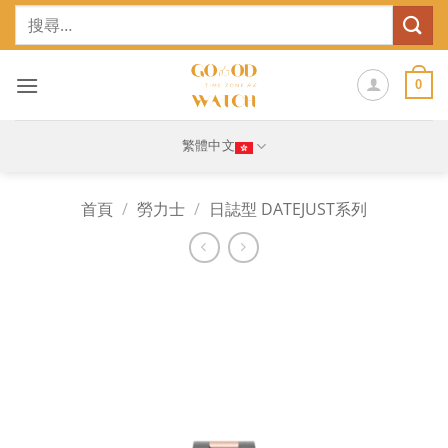
Skip
搜
to
尋
content
關
鍵
0
字:
繁體中文
首頁
/
勞力士
/
日誌型 DATEJUST系列