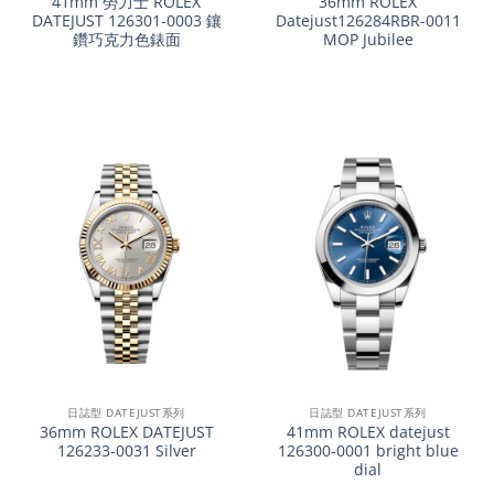
41mm 勞力士 ROLEX
36mm ROLEX
DATEJUST 126301-0003 鑲
Datejust126284RBR-0011
鑽巧克力色錶面
MOP Jubilee
日誌型 DATEJUST系列
日誌型 DATEJUST系列
36mm ROLEX DATEJUST
41mm ROLEX datejust
126233-0031 Silver
126300-0001 bright blue
dial