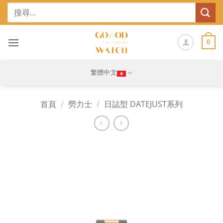
Skip
搜
to
尋
content
關
鍵
0
字:
繁體中文
首頁
/
勞力士
/
日誌型 DATEJUST系列