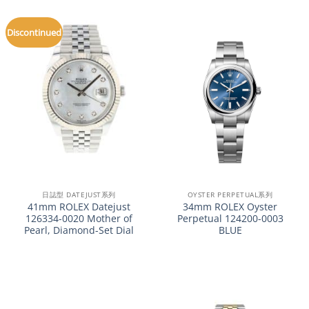
Discontinued
日誌型 DATEJUST系列
OYSTER PERPETUAL系列
41mm ROLEX Datejust
34mm ROLEX Oyster
126334-0020 Mother of
Perpetual 124200-0003
Pearl, Diamond-Set Dial
BLUE