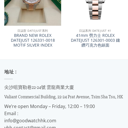
日誌型 DATEJUST系列
日誌系列 DATEJUST 41
BRAND NEW ROLEX
41mm 勞力士 ROLEX
DATEJUST 126331-0018
DATEJUST 126301-0003 鑲
MOTIF SILVER INDEX
鑽巧克力色錶面
地址 :
尖沙咀寶勒巷22-24號 雲龍商業大廈
Valiant Commercial Building, 22-24 Prat Avenue, Tsim Sha Tsu, HK
We’re open Monday – Friday, 12:00 – 19:00
Email :
info@goodwatchhk.com
yhh.contact@gmail.com