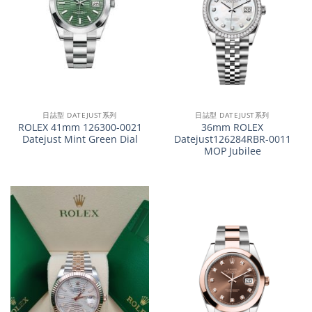
日誌型 DATEJUST系列
日誌型 DATEJUST系列
ROLEX 41mm 126300-0021
36mm ROLEX
Datejust Mint Green Dial
Datejust126284RBR-0011
MOP Jubilee