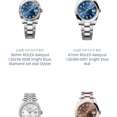
日誌型 DATEJUST系列
日誌型 DATEJUST系列
36mm ROLEX datejust
41mm ROLEX datejust
126234-0038 bright blue,
126300-0001 bright blue
diamond-set dial Oyster
dial