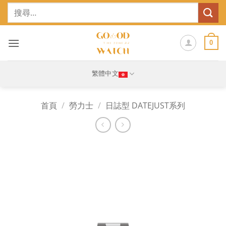
Skip
搜
to
尋
content
關
鍵
0
字:
繁體中文
首頁
/
勞力士
/
日誌型 DATEJUST系列