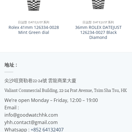
日誌型 DATEJUST系列
日誌型 DATEJUST系列
Rolex 41mm 126334-0028
36mm ROLEX DATEJUST
Mint Green dial
126234-0027 Black
Diamond
地址 :
尖沙咀寶勒巷22-24號 雲龍商業大廈
Valiant Commercial Building, 22-24 Prat Avenue, Tsim Sha Tsu, HK
We’re open Monday – Friday, 12:00 – 19:00
Email :
info@goodwatchhk.com
yhh.contact@gmail.com
Whatsapp :
+852 64132407