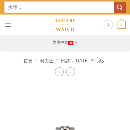
Skip
搜
to
尋
content
關
鍵
0
字:
繁體中文
首頁
/
勞力士
/
日誌型 DATEJUST系列