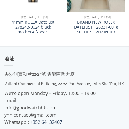
日誌型 DATEJUST系列
日誌型 DATEJUST系列
41mm ROLEX Datejust
BRAND NEW ROLEX
278243-0024 black
DATEJUST 126331-0018
mother-of-pearl
MOTIF SILVER INDEX
地址 :
尖沙咀寶勒巷22-24號 雲龍商業大廈
Valiant Commercial Building, 22-24 Prat Avenue, Tsim Sha Tsu, HK
We’re open Monday – Friday, 12:00 – 19:00
Email :
info@goodwatchhk.com
yhh.contact@gmail.com
Whatsapp :
+852 64132407