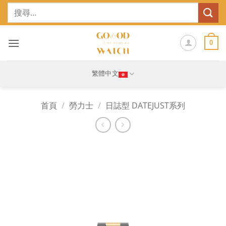
Skip
搜
to
尋
content
關
鍵
0
字:
繁體中文
首頁
/
勞力士
/
日誌型 DATEJUST系列