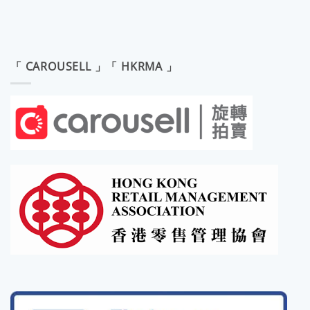
「 CAROUSELL 」「 HKRMA 」