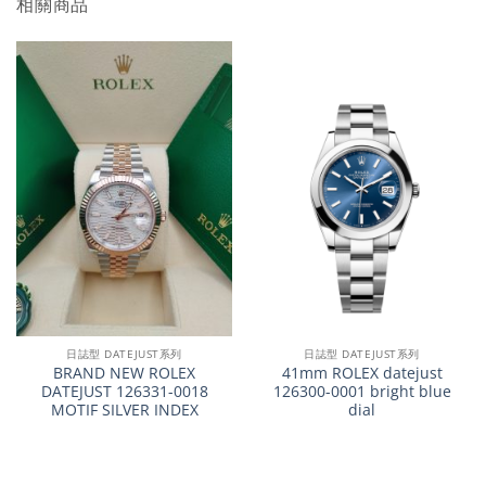
相關商品
日誌型 DATEJUST系列
日誌型 DATEJUST系列
BRAND NEW ROLEX
41mm ROLEX datejust
DATEJUST 126331-0018
126300-0001 bright blue
MOTIF SILVER INDEX
dial