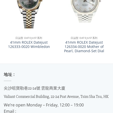
日誌型 DATEJUST系列
日誌型 DATEJUST系列
41mm ROLEX Datejust
41mm ROLEX Datejust
126333-0020 Wimbledon
126334-0020 Mother of
Pearl, Diamond-Set Dial
地址 :
尖沙咀寶勒巷22-24號 雲龍商業大廈
Valiant Commercial Building, 22-24 Prat Avenue, Tsim Sha Tsu, HK
We’re open Monday – Friday, 12:00 – 19:00
Email :