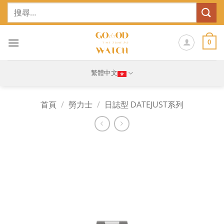
Skip
搜
to
尋
content
關
鍵
0
字:
繁體中文
首頁
/
勞力士
/
日誌型 DATEJUST系列