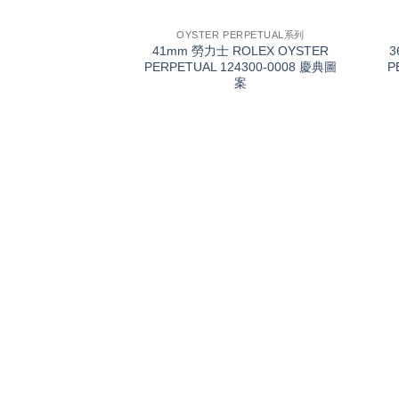
+
+
OYSTER PERPETUAL系列
41mm 勞力士 ROLEX OYSTER
3
PERPETUAL 124300-0008 慶典圖
P
案