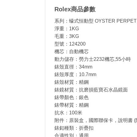
Rolex商品參數
系列：蠔式恒動型 OYSTER PERPET
淨重：1KG
毛重：3KG
型號：124200
機芯：自動機芯
動力儲存：勞力士2232機芯,55小時
錶殼直徑：34mm
錶殼厚度：10.7mm
錶殼材質：精鋼
錶鏡材質：抗磨損藍寶石水晶鏡面
錶帶顏色：銀色
錶帶材質：精鋼
抗水：100米
附件：原裝盒，國際聯保卡，說明書 (
錶釦種類：折疊扣
合適性別：通用