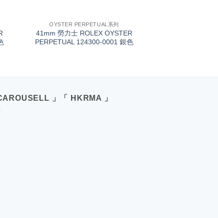
+
OYSTER PERPETUAL系列
R
41mm 勞力士 ROLEX OYSTER
色
PERPETUAL 124300-0001 銀色
CAROUSELL 」「 HKRMA 」