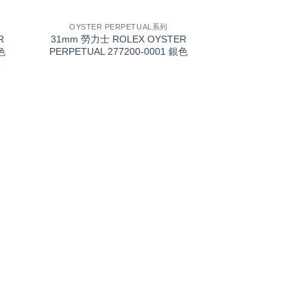
+
OYSTER PERPETUAL系列
R
31mm 勞力士 ROLEX OYSTER
色
PERPETUAL 277200-0001 銀色