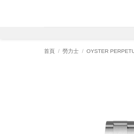
Skip
to
content
首頁
/
勞力士
/
OYSTER PERPE