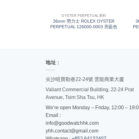
+
+
OYSTER PERPETUAL系列
36mm 勞力士 ROLEX OYSTER
3
PERPETUAL 126000-0003 亮藍色
PE
地址 :
尖沙咀寶勒巷22-24號 雲龍商業大廈
Valiant Commercial Building, 22-24 Prat
Avenue, Tsim Sha Tsu, HK
We’re open Monday – Friday, 12:00 – 19:
Email :
info@goodwatchhk.com
yhh.contact@gmail.com
Whatsapp :
+852 64132407