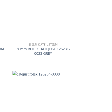
+
日誌型 DATEJUST系列
UAL
36mm ROLEX DATEJUST 126231-
0023 GREY