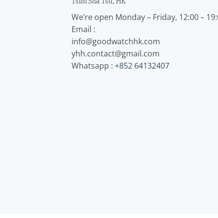
Tsim Sha Tsu, HK
We’re open Monday – Friday, 12:00 – 19
Email :
info@goodwatchhk.com
yhh.contact@gmail.com
Whatsapp :
+852 64132407