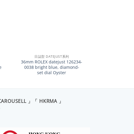
+
日誌型 DATEJUST系列
36mm ROLEX datejust 126234-
e
0038 bright blue, diamond-
set dial Oyster
CAROUSELL 」「 HKRMA 」