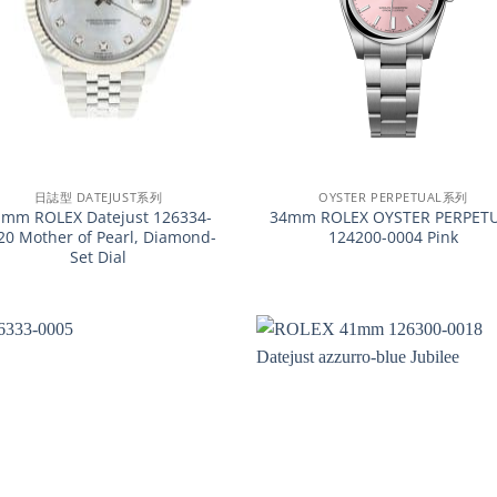
+
日誌型 DATEJUST系列
OYSTER PERPETUAL系列
1mm ROLEX Datejust 126334-
34mm ROLEX OYSTER PERPET
20 Mother of Pearl, Diamond-
124200-0004 Pink
Set Dial