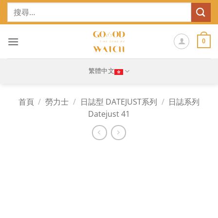
Skip
搜
to
尋
content
關
鍵
0
字:
繁體中文
首頁
/
勞力士
/
日誌型 DATEJUST系列
/
日誌系列
Datejust 41