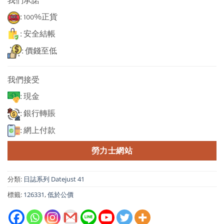
我們承諾
: 100%正貨
: 安全結帳
: 價錢至低
我們接受
: 現金
: 銀行轉賬
: 網上付款
勞力士網站
分類:
日誌系列 Datejust 41
標籤:
126331
,
低於公價