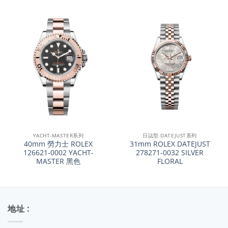
YACHT-MASTER系列
日誌型 DATEJUST系列
40mm 勞力士 ROLEX
31mm ROLEX DATEJUST
126621-0002 YACHT-
278271-0032 SILVER
MASTER 黑色
FLORAL
地址 :