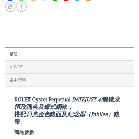
描述
VIDEO
基本資料
ROLEX Oyster Perpetual
DATEJUST 41
腕錶
永
恒玫瑰金及蠔式鋼
款，
搭配
日亮金色
錶面及
紀念型（Jubilee）
錶
帶。
商品參數