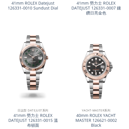
41mm ROLEX Datejust
41mm 勞力士 ROLEX
126331-0010 Sundust Dial
DATEJUST 126331-0007 鑲
鑽日亮金色
日誌型 DATEJUST系列
YACHT-MASTER系列
41mm 勞力士 ROLEX
40mm ROLEX YACHT
DATEJUST 126331-0015 溫
MASTER 126621-0002
布頓面
Black