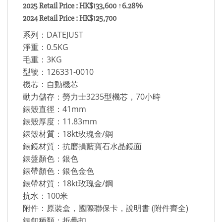
2025 Retail Price : HK$133,600 ↑6.28%
2024
Retail Price :
HK$125,700
系列：DATEJUST
淨重：0.5KG
毛重：3KG
型號：126331-0010
機芯：自動機芯
動力儲存：勞力士3235型機芯，70小時
錶殼直徑：41mm
錶殼厚度：11.83mm
錶殼材質：18kt玫瑰金/鋼
錶鏡材質：抗磨損藍寶石水晶鏡面
錶盤顏色：銀色
錶帶顏色：銀色金色
錶帶材質：18kt玫瑰金/鋼
抗水：100米
附件：原裝盒，國際聯保卡，說明書 (附件齊全)
錶釦種類：折疊扣