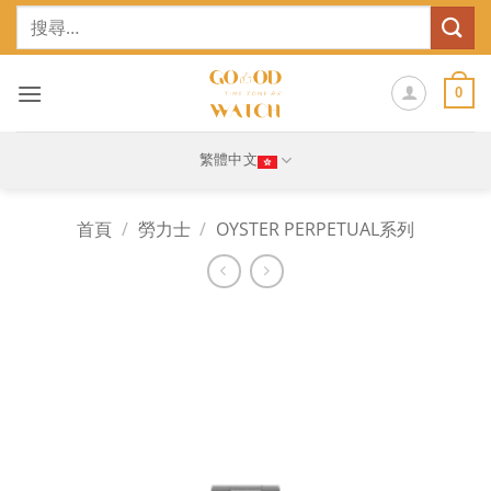
Skip
搜
to
尋
content
關
鍵
0
字:
繁體中文
首頁
/
勞力士
/
OYSTER PERPETUAL系列