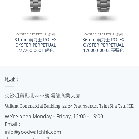
OYSTER PERPETUAL系列
OYSTER PERPETUAL系列
31mm 勞力士 ROLEX
36mm 勞力士 ROLEX
OYSTER PERPETUAL
OYSTER PERPETUAL
277200-0001 銀色
126000-0003 亮藍色
地址 :
尖沙咀寶勒巷22-24號 雲龍商業大廈
Valiant Commercial Building, 22-24 Prat Avenue, Tsim Sha Tsu, HK
We’re open Monday – Friday, 12:00 – 19:00
Email :
info@goodwatchhk.com