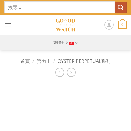
Skip
搜
to
尋
content
關
鍵
0
字:
繁體中文
首頁
/
勞力士
/
OYSTER PERPETUAL系列