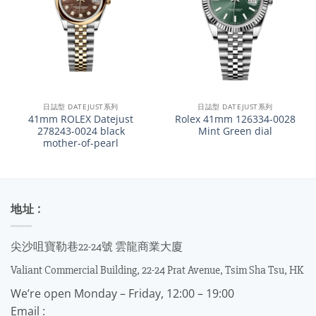
日誌型 DATEJUST系列
日誌型 DATEJUST系列
41mm ROLEX Datejust
Rolex 41mm 126334-0028
278243-0024 black
Mint Green dial
mother-of-pearl
地址 :
尖沙咀寶勒巷22-24號 雲龍商業大廈
Valiant Commercial Building, 22-24 Prat Avenue, Tsim Sha Tsu, HK
We’re open Monday – Friday, 12:00 – 19:00
Email :