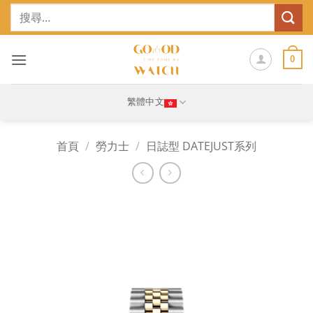
Skip
搜
to
尋
content
關
鍵
0
字:
繁體中文
首頁
/
勞力士
/
日誌型 DATEJUST系列