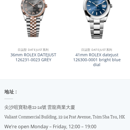
日誌型 DATEJUST系列
日誌型 DATEJUST系列
36mm ROLEX DATEJUST
41mm ROLEX datejust
126231-0023 GREY
126300-0001 bright blue
dial
地址 :
尖沙咀寶勒巷22-24號 雲龍商業大廈
Valiant Commercial Building, 22-24 Prat Avenue, Tsim Sha Tsu, HK
We’re open Monday – Friday, 12:00 – 19:00