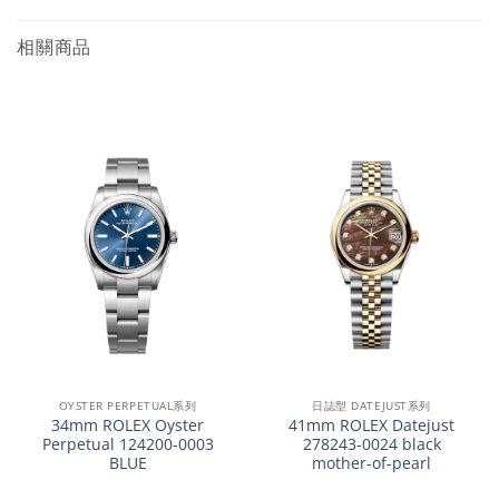
相關商品
OYSTER PERPETUAL系列
日誌型 DATEJUST系列
34mm ROLEX Oyster
41mm ROLEX Datejust
Perpetual 124200-0003
278243-0024 black
BLUE
mother-of-pearl