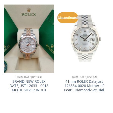
Discontinued
日誌型 DATEJUST系列
日誌型 DATEJUST系列
BRAND NEW ROLEX
41mm ROLEX Datejust
DATEJUST 126331-0018
126334-0020 Mother of
MOTIF SILVER INDEX
Pearl, Diamond-Set Dial