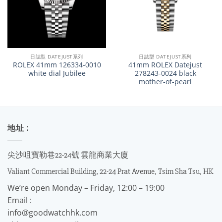
日誌型 DATEJUST系列
日誌型 DATEJUST系列
ROLEX 41mm 126334-0010
41mm ROLEX Datejust
white dial Jubilee
278243-0024 black
mother-of-pearl
地址 :
尖沙咀寶勒巷22-24號 雲龍商業大廈
Valiant Commercial Building, 22-24 Prat Avenue, Tsim Sha Tsu, HK
We’re open Monday – Friday, 12:00 – 19:00
Email :
info@goodwatchhk.com