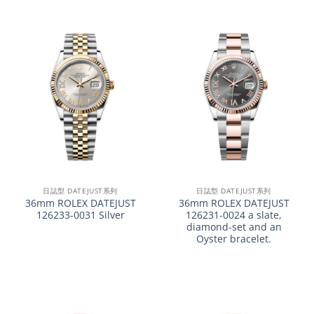
日誌型 DATEJUST系列
日誌型 DATEJUST系列
36mm ROLEX DATEJUST
36mm ROLEX DATEJUST
126233-0031 Silver
126231-0024 a slate,
diamond-set and an
Oyster bracelet.