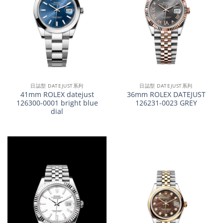
日誌型 DATEJUST系列
日誌型 DATEJUST系列
41mm ROLEX datejust
36mm ROLEX DATEJUST
126300-0001 bright blue
126231-0023 GREY
dial