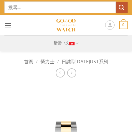
Skip
搜
to
尋
content
關
鍵
0
字:
繁體中文
首頁
/
勞力士
/
日誌型 DATEJUST系列