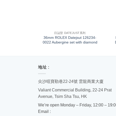
+
+
日誌型 DATEJUST系列
36mm ROLEX Datejsut 126234-
0022 Aubergine set with diamond
地址 :
尖沙咀寶勒巷22-24號 雲龍商業大廈
Valiant Commercial Building, 22-24 Prat
Avenue, Tsim Sha Tsu, HK
We’re open Monday – Friday, 12:00 – 19:
Email :