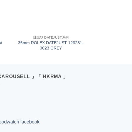
+
日誌型 DATEJUST系列
t
36mm ROLEX DATEJUST 126231-
0023 GREY
CAROUSELL 」「 HKRMA 」