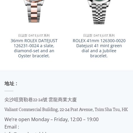
日誌型 DATEJUST系列
日誌型 DATEJUST系列
36mm ROLEX DATEJUST
ROLEX 41mm 126300-0020
126231-0024 a slate,
Datejust 41 mint green
diamond-set and an
dial and a Jubilee
Oyster bracelet.
bracelet.
地址 :
尖沙咀寶勒巷22-24號 雲龍商業大廈
Valiant Commercial Building, 22-24 Prat Avenue, Tsim Sha Tsu, HK
We’re open Monday – Friday, 12:00 – 19:00
Email :