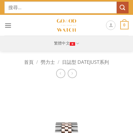
Skip
搜
to
尋
content
關
鍵
0
字:
繁體中文
首頁
/
勞力士
/
日誌型 DATEJUST系列