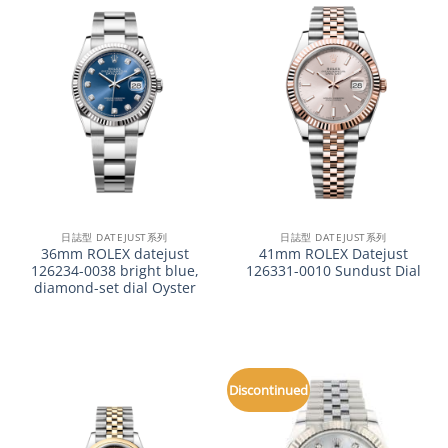
日誌型 DATEJUST系列
日誌型 DATEJUST系列
36mm ROLEX datejust
41mm ROLEX Datejust
126234-0038 bright blue,
126331-0010 Sundust Dial
diamond-set dial Oyster
Discontinued