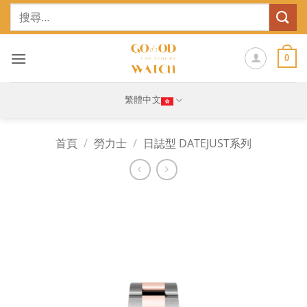
Skip
搜
to
尋
content
關
鍵
0
字:
繁體中文
首頁
/
勞力士
/
日誌型 DATEJUST系列