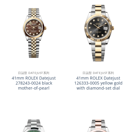
日誌型 DATEJUST系列
日誌型 DATEJUST系列
41mm ROLEX Datejust
41mm ROLEX Datejust
278243-0024 black
126333-0005 yellow gold
mother-of-pearl
with diamond-set dial