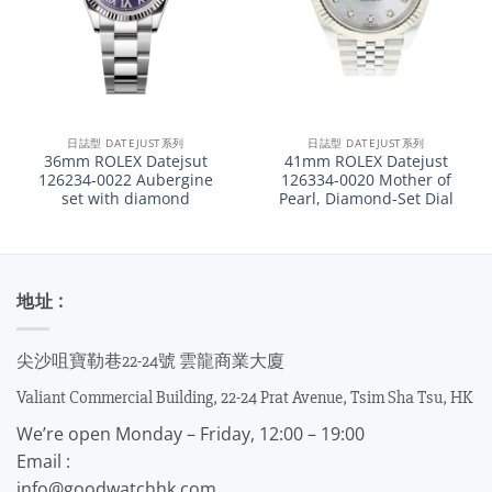
日誌型 DATEJUST系列
日誌型 DATEJUST系列
36mm ROLEX Datejsut
41mm ROLEX Datejust
126234-0022 Aubergine
126334-0020 Mother of
set with diamond
Pearl, Diamond-Set Dial
地址 :
尖沙咀寶勒巷22-24號 雲龍商業大廈
Valiant Commercial Building, 22-24 Prat Avenue, Tsim Sha Tsu, HK
We’re open Monday – Friday, 12:00 – 19:00
Email :
info@goodwatchhk.com