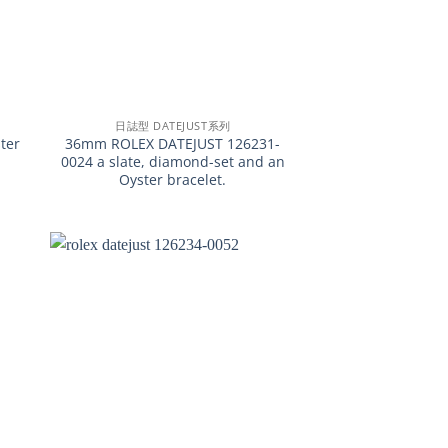
+
日誌型 DATEJUST系列
ter
36mm ROLEX DATEJUST 126231-
0024 a slate, diamond-set and an
Oyster bracelet.