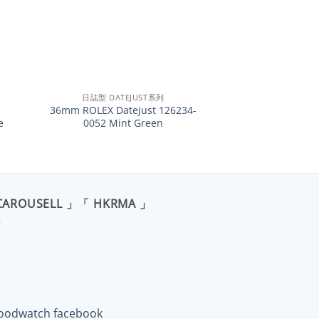
+
日誌型 DATEJUST系列
36mm ROLEX Datejust 126234-
e
0052 Mint Green
CAROUSELL 」「 HKRMA 」