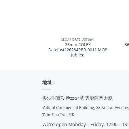
+
+
日誌型 DATEJUST系列
36mm ROLEX
3
Datejust126284RBR-0011 MOP
Jubilee
地址 :
尖沙咀寶勒巷22-24號 雲龍商業大廈
Valiant Commercial Building, 22-24 Prat Avenue,
Tsim Sha Tsu, HK
We’re open Monday – Friday, 12:00 – 19