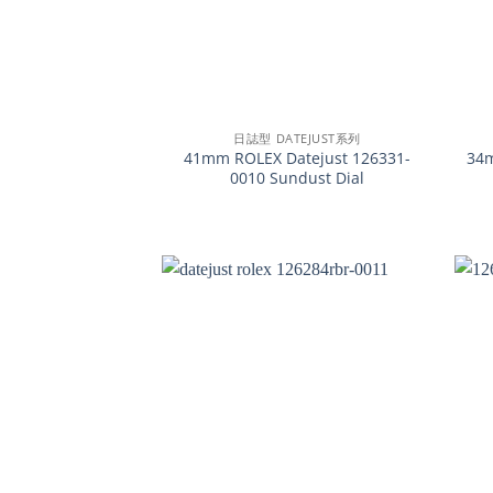
+
+
日誌型 DATEJUST系列
41mm ROLEX Datejust 126331-
34
0010 Sundust Dial