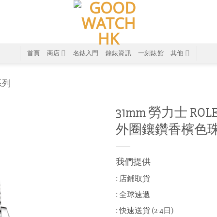
首頁
商店
名錶入門
鐘錶資訊
一刻錶館
其他
系列
31mm 勞力士 ROLEX 
外圈鑲鑽香檳色
我們提供
: 店鋪取貨
: 全球速遞
: 快速送貨 (2-4日)