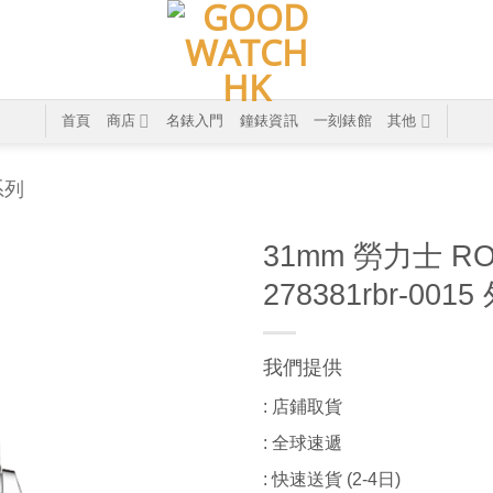
首頁
商店
名錶入門
鐘錶資訊
一刻錶館
其他
系列
31mm 勞力士 RO
278381rbr-00
我們提供
: 店鋪取貨
: 全球速遞
: 快速送貨 (2-4日)