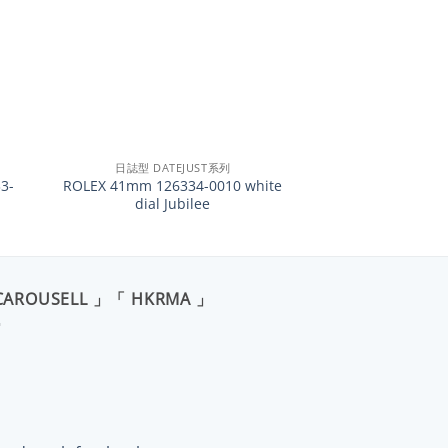
+
日誌型 DATEJUST系列
3-
ROLEX 41mm 126334-0010 white
dial Jubilee
CAROUSELL 」「 HKRMA 」