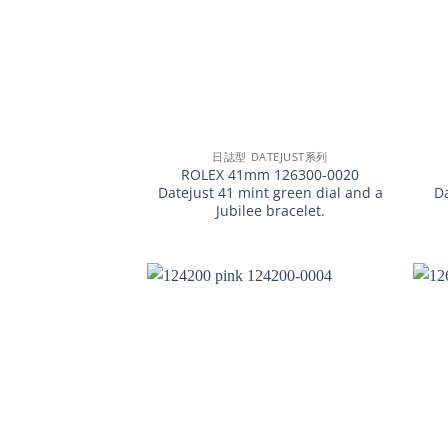
+
+
日誌型 DATEJUST系列
ROLEX 41mm 126300-0020
Datejust 41 mint green dial and a
D
Jubilee bracelet.