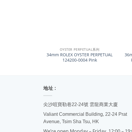
+
+
OYSTER PERPETUAL系列
34mm ROLEX OYSTER PERPETUAL
36m
124200-0004 Pink
地址 :
尖沙咀寶勒巷22-24號 雲龍商業大廈
Valiant Commercial Building, 22-24 Prat
Avenue, Tsim Sha Tsu, HK
We’re open Monday – Friday, 12:00 – 19