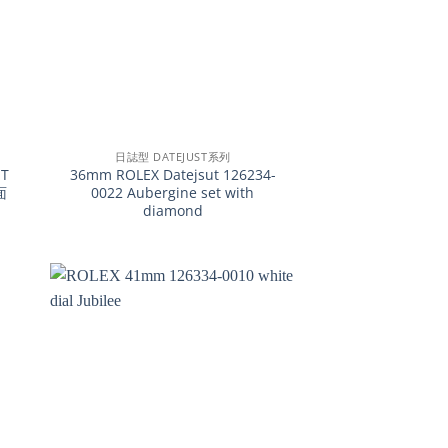
+
日誌型 DATEJUST系列
T
36mm ROLEX Datejsut 126234-
面
0022 Aubergine set with
diamond