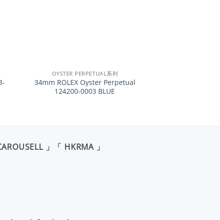
+
OYSTER PERPETUAL系列
3-
34mm ROLEX Oyster Perpetual
124200-0003 BLUE
CAROUSELL 」「 HKRMA 」