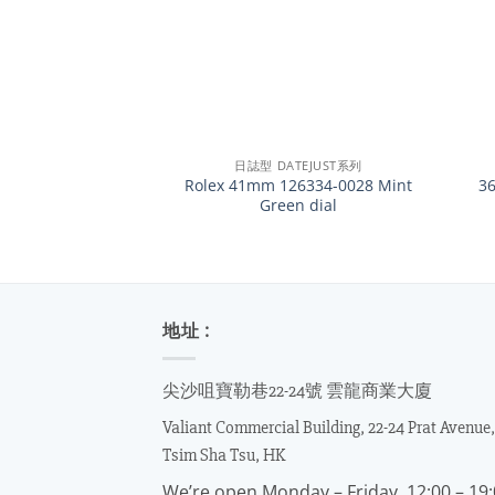
+
+
日誌型 DATEJUST系列
Rolex 41mm 126334-0028 Mint
3
Green dial
地址 :
尖沙咀寶勒巷22-24號 雲龍商業大廈
Valiant Commercial Building, 22-24 Prat Avenue,
Tsim Sha Tsu, HK
We’re open Monday – Friday, 12:00 – 19