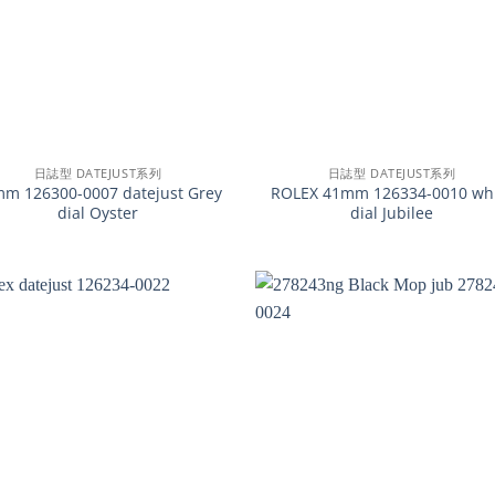
+
日誌型 DATEJUST系列
日誌型 DATEJUST系列
m 126300-0007 datejust Grey
ROLEX 41mm 126334-0010 wh
dial Oyster
dial Jubilee