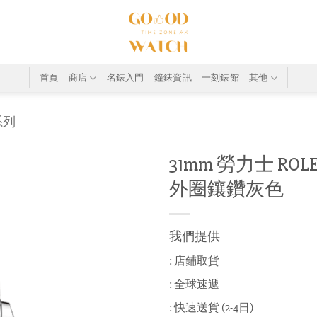
首頁
商店
名錶入門
鐘錶資訊
一刻錶館
其他
系列
31mm 勞力士 ROLEX 
外圈鑲鑽灰色
我們提供
: 店鋪取貨
: 全球速遞
: 快速送貨 (2-4日)