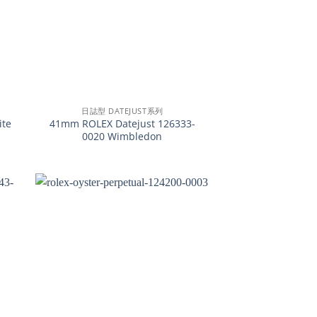
+
日誌型 DATEJUST系列
ite
41mm ROLEX Datejust 126333-
0020 Wimbledon