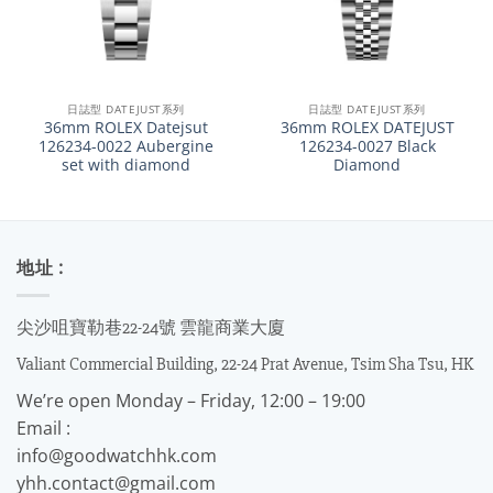
日誌型 DATEJUST系列
日誌型 DATEJUST系列
36mm ROLEX Datejsut
36mm ROLEX DATEJUST
126234-0022 Aubergine
126234-0027 Black
set with diamond
Diamond
地址 :
尖沙咀寶勒巷22-24號 雲龍商業大廈
Valiant Commercial Building, 22-24 Prat Avenue, Tsim Sha Tsu, HK
We’re open Monday – Friday, 12:00 – 19:00
Email :
info@goodwatchhk.com
yhh.contact@gmail.com