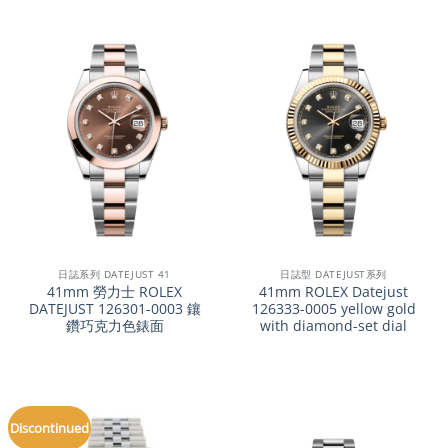
日誌系列 DATEJUST 41
日誌型 DATEJUST系列
41mm 勞力士 ROLEX
41mm ROLEX Datejust
DATEJUST 126301-0003 鑲
126333-0005 yellow gold
鑽巧克力色錶面
with diamond-set dial
Discontinued