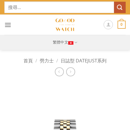
Skip
搜
to
尋
content
關
鍵
0
字:
繁體中文
首頁
/
勞力士
/
日誌型 DATEJUST系列