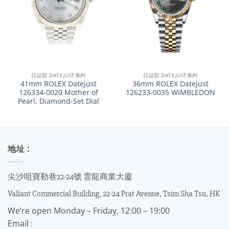
日誌型 DATEJUST系列
日誌型 DATEJUST系列
41mm ROLEX Datejust
36mm ROLEX Datejust
126334-0020 Mother of
126233-0035 WIMBLEDON
Pearl, Diamond-Set Dial
地址 :
尖沙咀寶勒巷22-24號 雲龍商業大廈
Valiant Commercial Building, 22-24 Prat Avenue, Tsim Sha Tsu, HK
We’re open Monday – Friday, 12:00 – 19:00
Email :