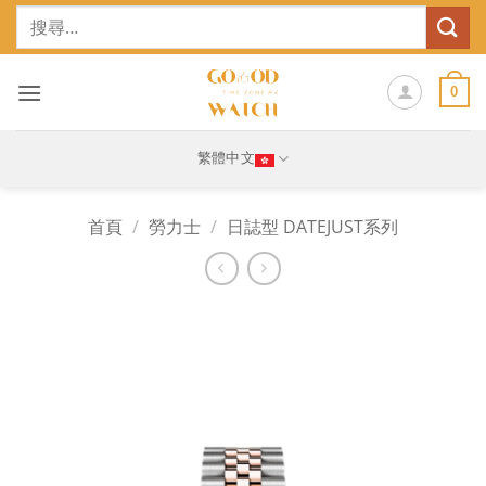
Skip
搜
to
尋
content
關
鍵
0
字:
繁體中文
首頁
/
勞力士
/
日誌型 DATEJUST系列