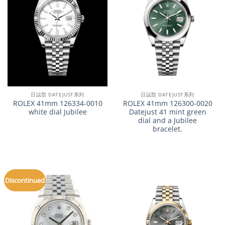
日誌型 DATEJUST系列
日誌型 DATEJUST系列
ROLEX 41mm 126334-0010
ROLEX 41mm 126300-0020
white dial Jubilee
Datejust 41 mint green
dial and a Jubilee
bracelet.
Discontinued