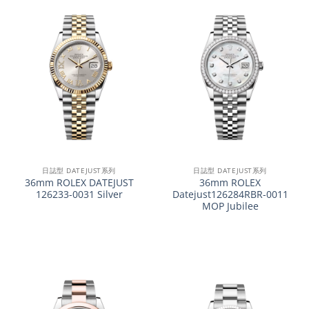
日誌型 DATEJUST系列
日誌型 DATEJUST系列
36mm ROLEX DATEJUST
36mm ROLEX
126233-0031 Silver
Datejust126284RBR-0011
MOP Jubilee