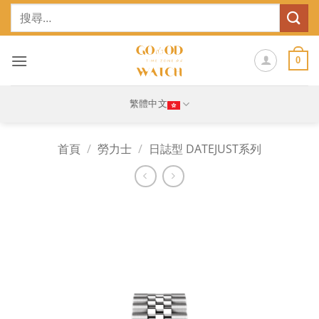
Skip
搜
to
尋
content
關
鍵
0
字:
繁體中文
首頁
/
勞力士
/
日誌型 DATEJUST系列