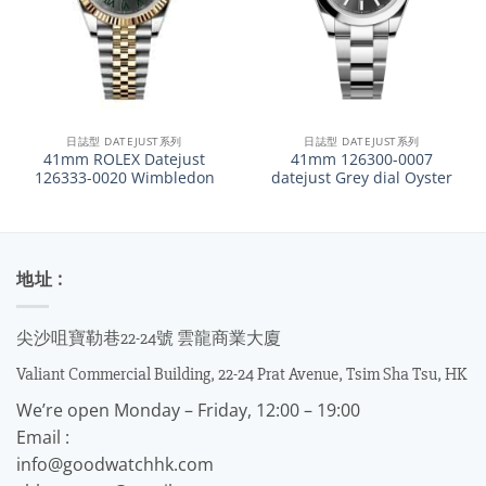
日誌型 DATEJUST系列
日誌型 DATEJUST系列
41mm ROLEX Datejust
41mm 126300-0007
126333-0020 Wimbledon
datejust Grey dial Oyster
地址 :
尖沙咀寶勒巷22-24號 雲龍商業大廈
Valiant Commercial Building, 22-24 Prat Avenue, Tsim Sha Tsu, HK
We’re open Monday – Friday, 12:00 – 19:00
Email :
info@goodwatchhk.com