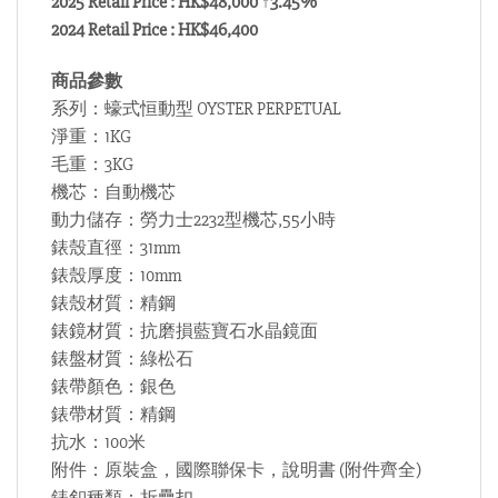
2025 Retail Price : HK$48,000 ↑3.45%
2024 Retail Price : HK$46,400
商品參數
系列：蠔式恒動型 OYSTER PERPETUAL
淨重：1KG
毛重：3KG
機芯：自動機芯
動力儲存：勞力士2232型機芯,55小時
錶殼直徑：31mm
錶殼厚度：10mm
錶殼材質：精鋼
錶鏡材質：抗磨損藍寶石水晶鏡面
錶盤材質：綠松石
錶帶顏色：銀色
錶帶材質：精鋼
抗水：100米
附件：原裝盒，國際聯保卡，說明書 (附件齊全)
錶釦種類：折疊扣