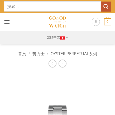
Skip
搜
to
尋
content
關
鍵
0
字:
繁體中文
首頁
/
勞力士
/
OYSTER PERPETUAL系列