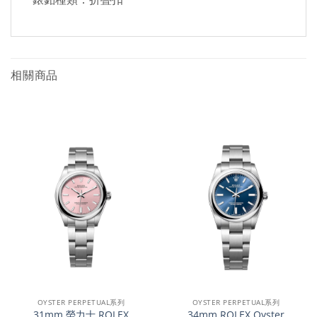
相關商品
OYSTER PERPETUAL系列
OYSTER PERPETUAL系列
31mm 勞力士 ROLEX
34mm ROLEX Oyster