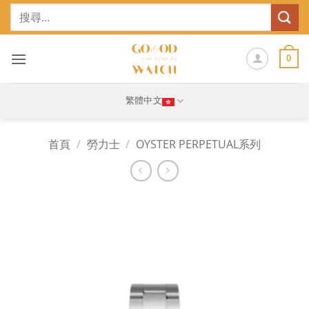
Skip
搜
to
尋
content
關
鍵
0
字:
繁體中文
首頁
/
勞力士
/
OYSTER PERPETUAL系列