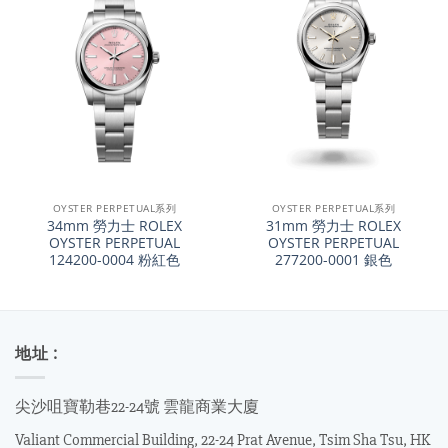
OYSTER PERPETUAL系列
OYSTER PERPETUAL系列
34mm 勞力士 ROLEX
31mm 勞力士 ROLEX
OYSTER PERPETUAL
OYSTER PERPETUAL
124200-0004 粉紅色
277200-0001 銀色
地址 :
尖沙咀寶勒巷22-24號 雲龍商業大廈
Valiant Commercial Building, 22-24 Prat Avenue, Tsim Sha Tsu, HK