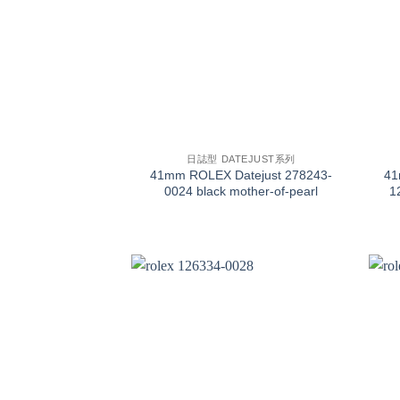
+
+
日誌型 DATEJUST系列
41mm ROLEX Datejust 278243-
4
0024 black mother-of-pearl
1