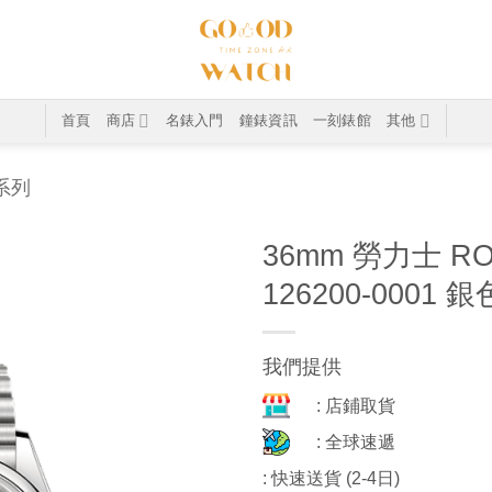
首頁
商店
名錶入門
鐘錶資訊
一刻錶館
其他
T系列
36mm 勞力士 RO
126200-0001 
我們提供
: 店鋪取貨
: 全球速遞
: 快速送貨 (2-4日)