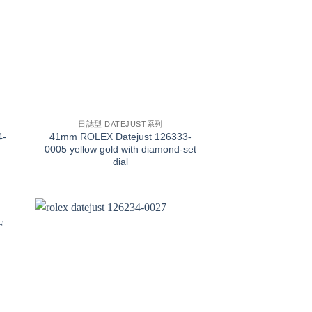
+
日誌型 DATEJUST系列
4-
41mm ROLEX Datejust 126333-
0005 yellow gold with diamond-set
dial