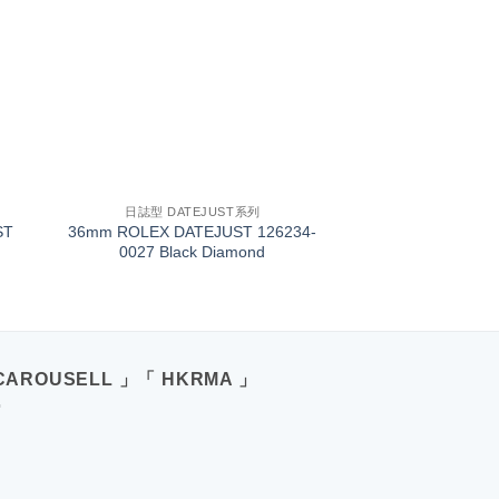
+
日誌型 DATEJUST系列
ST
36mm ROLEX DATEJUST 126234-
0027 Black Diamond
CAROUSELL 」「 HKRMA 」