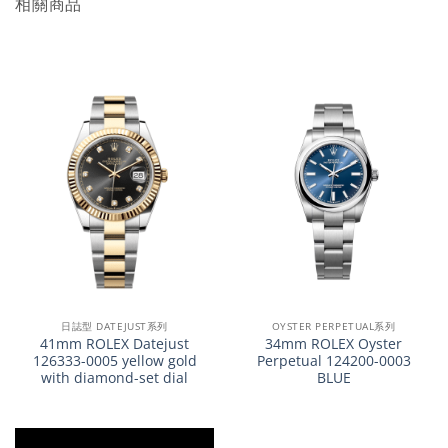
相關商品
日誌型 DATEJUST系列
OYSTER PERPETUAL系列
41mm ROLEX Datejust
34mm ROLEX Oyster
126333-0005 yellow gold
Perpetual 124200-0003
with diamond-set dial
BLUE