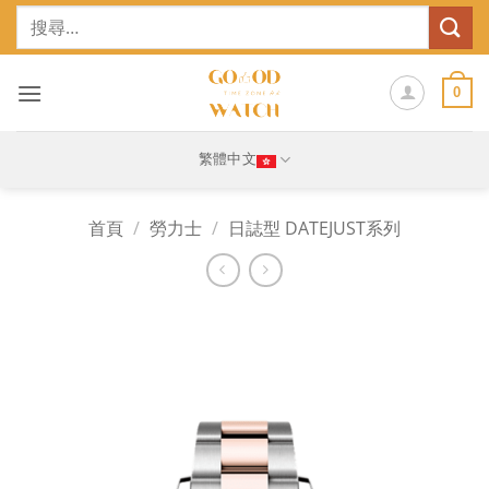
Skip
搜
to
尋
content
關
鍵
0
字:
繁體中文
首頁
/
勞力士
/
日誌型 DATEJUST系列