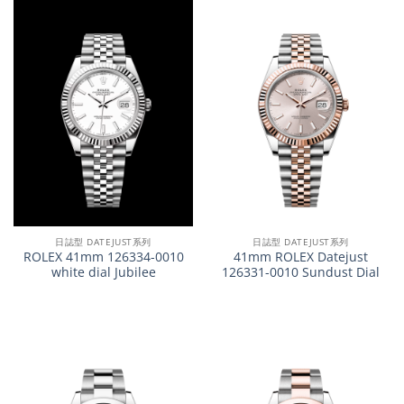
日誌型 DATEJUST系列
日誌型 DATEJUST系列
ROLEX 41mm 126334-0010
41mm ROLEX Datejust
white dial Jubilee
126331-0010 Sundust Dial