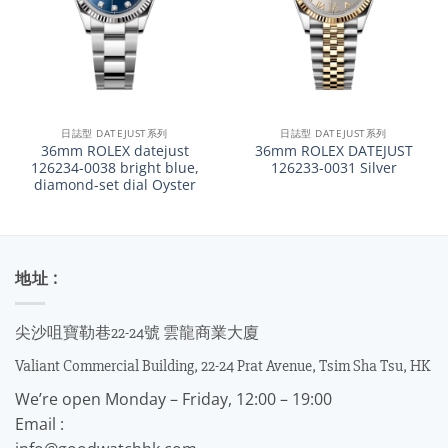
日誌型 DATEJUST系列
日誌型 DATEJUST系列
36mm ROLEX datejust
36mm ROLEX DATEJUST
126234-0038 bright blue,
126233-0031 Silver
diamond-set dial Oyster
地址 :
尖沙咀寶勒巷22-24號 雲龍商業大廈
Valiant Commercial Building, 22-24 Prat Avenue, Tsim Sha Tsu, HK
We’re open Monday – Friday, 12:00 – 19:00
Email :