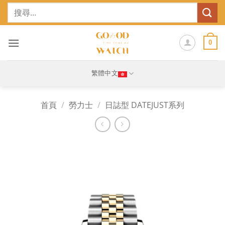
Skip
搜
to
尋
content
關
鍵
0
字:
繁體中文
首頁
/
勞力士
/
日誌型 DATEJUST系列