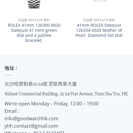
日誌型 DATEJUST系列
日誌型 DATEJUST系列
ROLEX 41mm 126300-0020
41mm ROLEX Datejust
Datejust 41 mint green
126334-0020 Mother of
dial and a Jubilee
Pearl, Diamond-Set Dial
bracelet.
地址 :
尖沙咀寶勒巷22-24號 雲龍商業大廈
Valiant Commercial Building, 22-24 Prat Avenue, Tsim Sha Tsu, HK
We’re open Monday – Friday, 12:00 – 19:00
Email :
info@goodwatchhk.com
yhh.contact@gmail.com