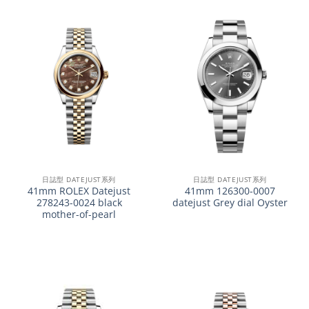
日誌型 DATEJUST系列
日誌型 DATEJUST系列
41mm ROLEX Datejust
41mm 126300-0007
278243-0024 black
datejust Grey dial Oyster
mother-of-pearl