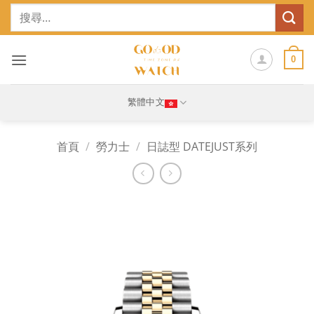
Skip
搜
to
尋
content
關
鍵
0
字:
繁體中文
首頁
/
勞力士
/
日誌型 DATEJUST系列