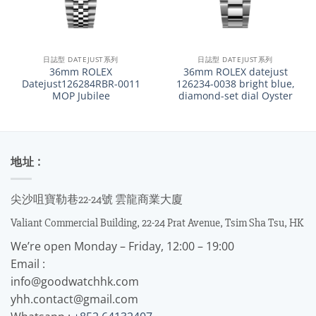
日誌型 DATEJUST系列
日誌型 DATEJUST系列
36mm ROLEX
36mm ROLEX datejust
Datejust126284RBR-0011
126234-0038 bright blue,
MOP Jubilee
diamond-set dial Oyster
地址 :
尖沙咀寶勒巷22-24號 雲龍商業大廈
Valiant Commercial Building, 22-24 Prat Avenue, Tsim Sha Tsu, HK
We’re open Monday – Friday, 12:00 – 19:00
Email :
info@goodwatchhk.com
yhh.contact@gmail.com